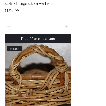
rack, vintage rattan wall rack
Τιμή
75,00 A$
Προσθήκη στο καλάθι
Kitsch