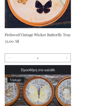
Preloved Vintage Wicker Butterfly Tray
Τιμή
35,00 A$
Προσθήκη στο καλάθι
Vintage