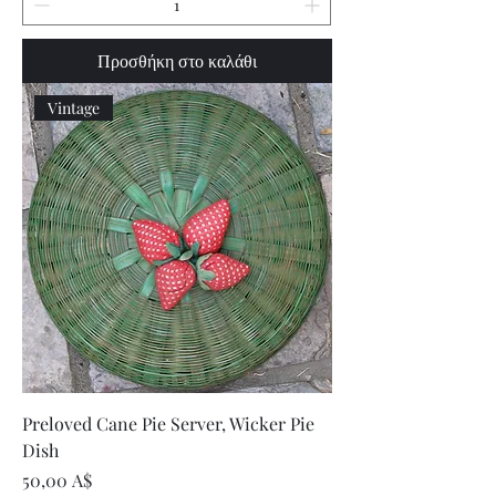
Προσθήκη στο καλάθι
Vintage
Preloved Cane Pie Server, Wicker Pie
Dish
Τιμή
50,00 A$