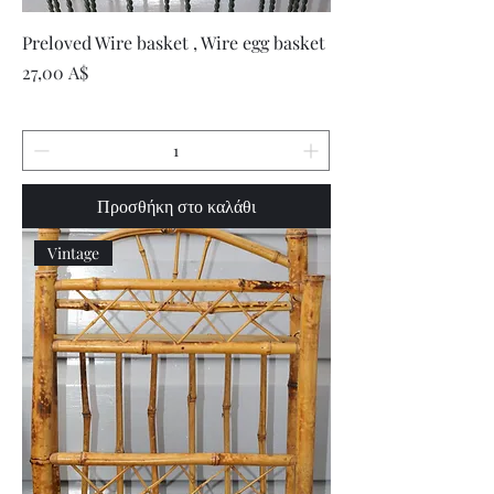
Preloved Wire basket , Wire egg basket
Τιμή
27,00 A$
Προσθήκη στο καλάθι
Vintage