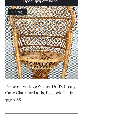
Προσθήκη στο καλάθι
Vintage
Preloved Vintage Wicker Doll's Chair,
Cane Chair for Dolls, Peacock Chair
Τιμή
35,00 A$