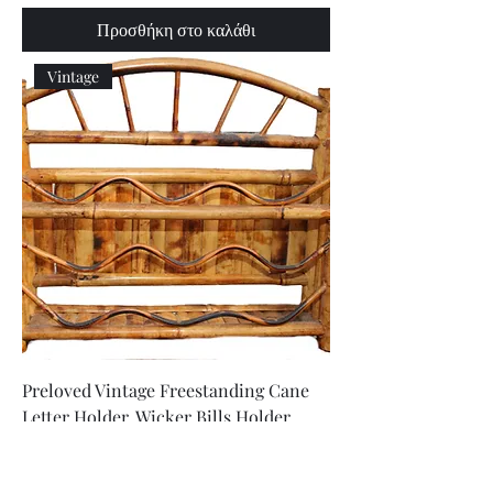
Προσθήκη στο καλάθι
Vintage
Preloved Vintage Freestanding Cane
Letter Holder, Wicker Bills Holder
Τιμή
60,00 A$