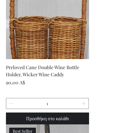
Preloved Cane Double Wine Bottle
Holder, Wicker Wine Caddy
Τιμή
90,00 A$
Προσθήκη στο καλάθι
Best Seller