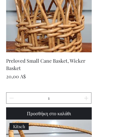
Preloved Small Cane Basket, Wicker
Basket
Τιμή
20,00 A$
Προσθήκη στο καλάθι
Kitsch