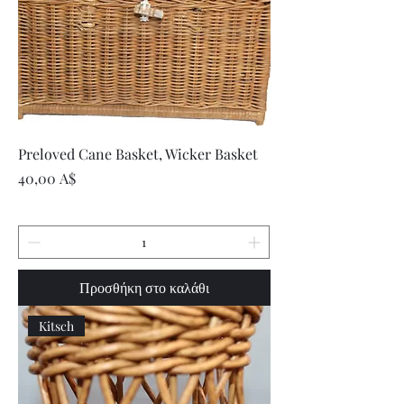
Preloved Cane Basket, Wicker Basket
Τιμή
40,00 A$
Προσθήκη στο καλάθι
Kitsch