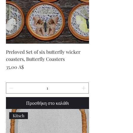
Preloved Set of six butterfly wicker
coasters, Butterfly Coasters
Τιμή
35,00 A$
Προσθήκη στο καλάθι
Kitsch