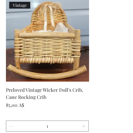
Vintage
Preloved Vintage Wicker Doll's Crib,
Cane Rocking Crib
Τιμή
85,00 A$