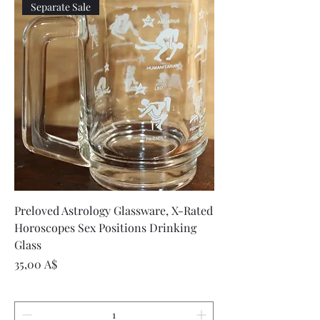
Separate Sale
Preloved Astrology Glassware, X-Rated
Horoscopes Sex Positions Drinking
Glass
Τιμή
35,00 A$