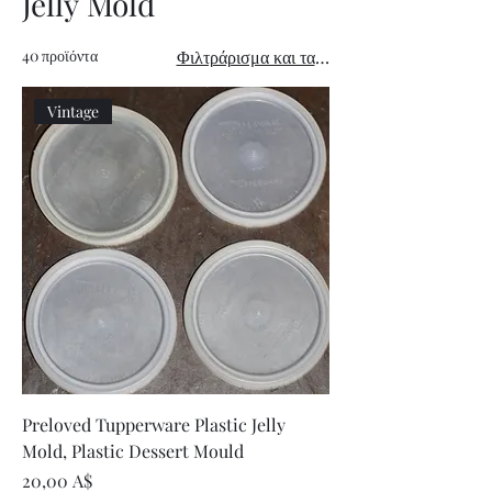
Jelly Mold
40 προϊόντα
Φιλτράρισμα και ταξινόμηση
Vintage
Preloved Tupperware Plastic Jelly
Mold, Plastic Dessert Mould
Τιμή
20,00 A$