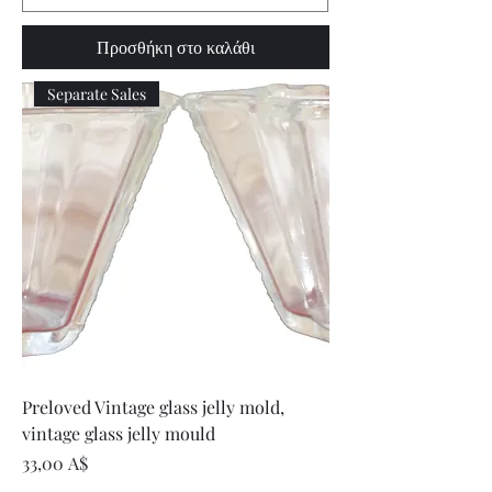
Προσθήκη στο καλάθι
Separate Sales
Preloved Vintage glass jelly mold,
vintage glass jelly mould
Τιμή
33,00 A$