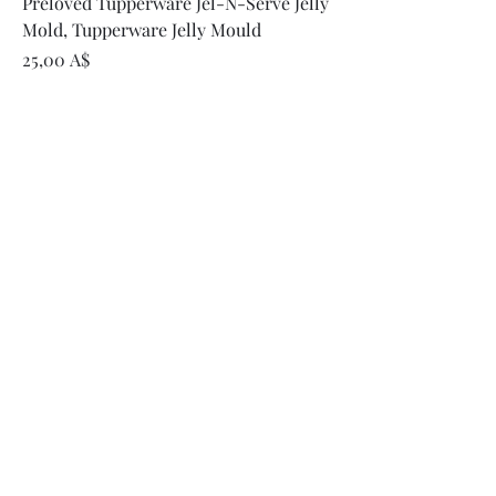
Preloved Tupperware Jel-N-Serve Jelly
Mold, Tupperware Jelly Mould
Τιμή
25,00 A$
Προσθήκη στο καλάθι
Vintage