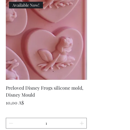
Available Now!
Preloved Disney Frogs silicone mold,
Disney Mould
Τιμή
10,00 A$