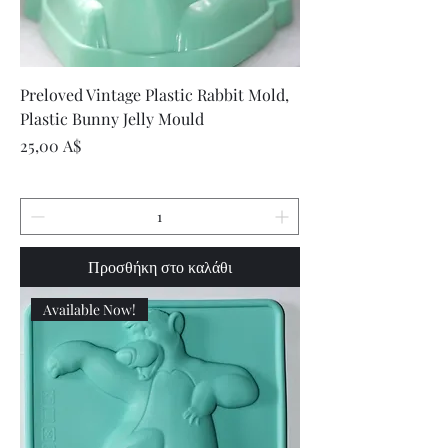
Preloved Vintage Plastic Rabbit Mold,
Plastic Bunny Jelly Mould
Τιμή
25,00 A$
Προσθήκη στο καλάθι
Available Now!