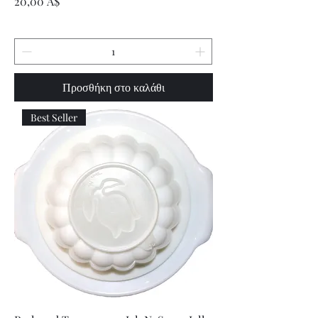
Τιμή
20,00 A$
Προσθήκη στο καλάθι
Best Seller