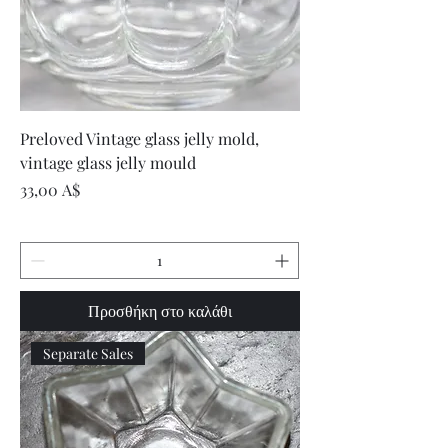
Preloved Vintage glass jelly mold,
vintage glass jelly mould
Τιμή
33,00 A$
Προσθήκη στο καλάθι
Separate Sales