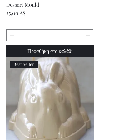
Dessert Mould
Τιμή
25,00 A$
Προσθήκη στο καλάθι
Best Seller