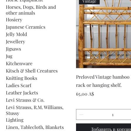
Vintage
Horses, Dogs, Birds and
other animals
Hosiery
Japanese Ceramics
Jelly Mold
Jewellery
Jigsaws
Jug
Kitchenware
Kitsch & Shell Creatures
Быстрый просмот
Preloved Vintage bamboo 
Knitting Books
rack or hanging shelf.
Ladies Scarf
Leather Jackets
Цена
65,00 A$
Levi Strauss & Co.
Levi Strauss, R.M. Williams,
Stussy
Lighting
Linen, Tablecloth, Blankets
Добавить в корзи