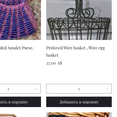
рый просмотр
Быстрый просмотр
ded Amulet Purse,
Preloved Wire basket , Wire egg
basket
Цена
27,00 A$
ить в корзину
Добавить в корзину