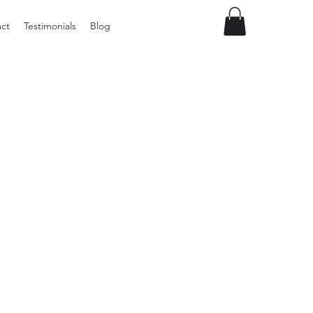
ct
Testimonials
Blog
Vintage
Milner
Craft