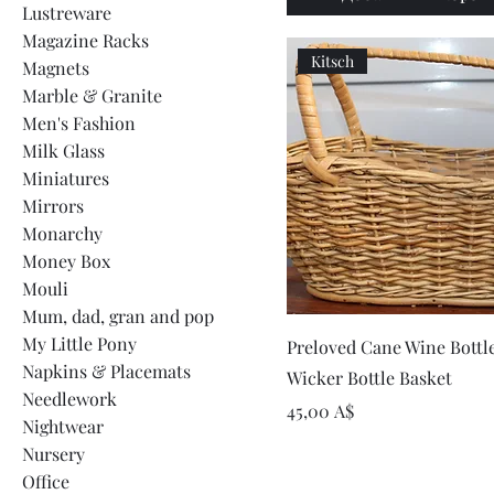
Lustreware
Magazine Racks
Kitsch
Magnets
Marble & Granite
Men's Fashion
Milk Glass
Miniatures
Mirrors
Monarchy
Money Box
Mouli
Mum, dad, gran and pop
Быстрый просмот
My Little Pony
Preloved Cane Wine Bottle
Napkins & Placemats
Wicker Bottle Basket
Needlework
Цена
45,00 A$
Nightwear
Nursery
Office