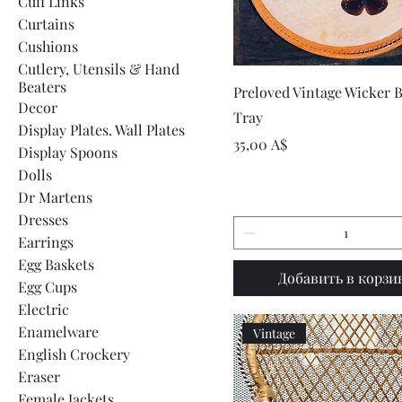
Cuff Links
Curtains
Cushions
Cutlery, Utensils & Hand
Beaters
Быстрый просмот
Preloved Vintage Wicker B
Decor
Tray
Display Plates. Wall Plates
Цена
35,00 A$
Display Spoons
Dolls
Dr Martens
Dresses
Earrings
Egg Baskets
Добавить в корзи
Egg Cups
Electric
Enamelware
Vintage
English Crockery
Eraser
Female Jackets