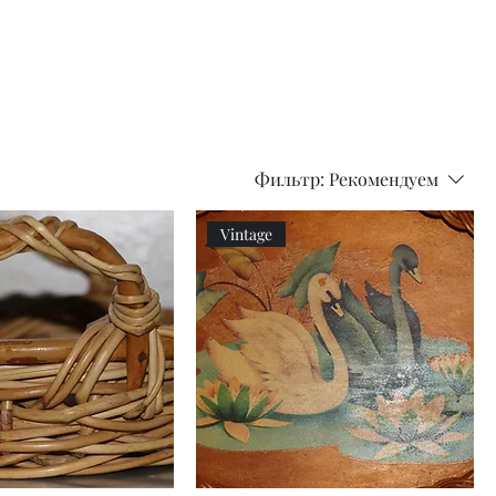
Series
Dolls
Dressmaking
by
Marilyn
Carter,
Sewing
Book
Фильтр:
Рекомендуем
Vintage