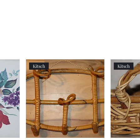
Women's
Knits
Weekly
by
Original
Jenny
Cookbook
Kee,
Knitting
Pattern
Book
Kitsch
Kitsch