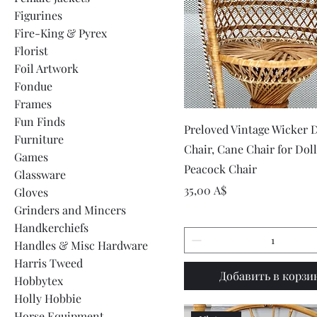
Figurines
Fire-King & Pyrex
Florist
Foil Artwork
Fondue
Frames
Fun Finds
Быстрый просмот
Preloved Vintage Wicker D
Furniture
Chair, Cane Chair for Doll
Games
Peacock Chair
Glassware
Цена
35,00 A$
Gloves
Grinders and Mincers
Handkerchiefs
Handles & Misc Hardware
Harris Tweed
Добавить в корзи
Hobbytex
Holly Hobbie
Horse Equipment