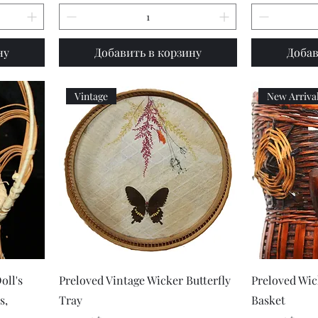
ну
Добавить в корзину
Добав
Vintage
New Arriva
р
Быстрый просмотр
Быст
oll's
Preloved Vintage Wicker Butterfly
Preloved Wic
s,
Tray
Basket