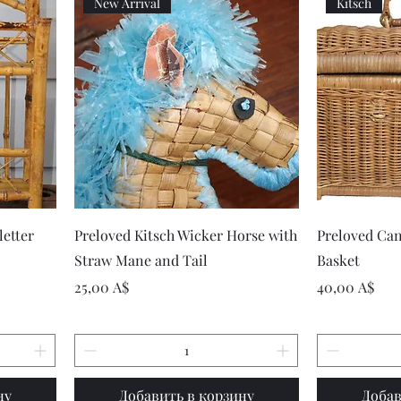
New Arrival
Kitsch
р
Быстрый просмотр
Быст
letter
Preloved Kitsch Wicker Horse with
Preloved Can
Straw Mane and Tail
Basket
Цена
Цена
25,00 A$
40,00 A$
ну
Добавить в корзину
Добав