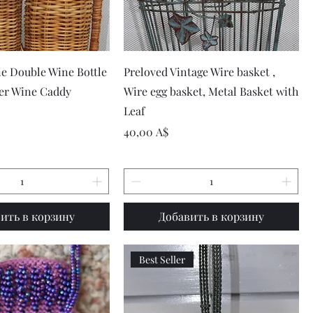
рый просмотр
Быстрый просмотр
e Double Wine Bottle
Preloved Vintage Wire basket ,
ker Wine Caddy
Wire egg basket, Metal Basket with
Leaf
Цена
40,00 A$
ить в корзину
Добавить в корзину
Best Seller