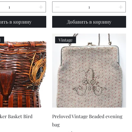
ить в корзину
Добавить в корзину
l
Vintage
рый просмотр
Быстрый просмотр
ker Basket Bird
Preloved Vintage Beaded evening
bag