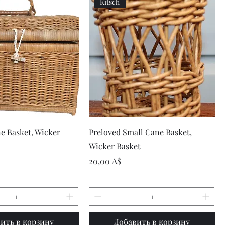
Kitsch
рый просмотр
Быстрый просмотр
e Basket, Wicker
Preloved Small Cane Basket,
Wicker Basket
Цена
20,00 A$
ить в корзину
Добавить в корзину