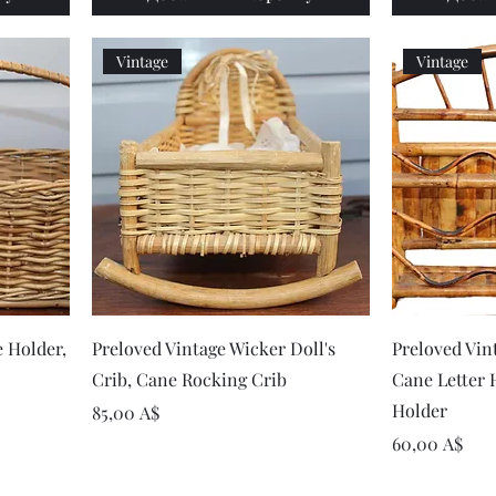
Vintage
Vintage
р
Быстрый просмотр
Быст
 Holder,
Preloved Vintage Wicker Doll's
Preloved Vin
Crib, Cane Rocking Crib
Cane Letter H
Holder
Цена
85,00 A$
Цена
60,00 A$