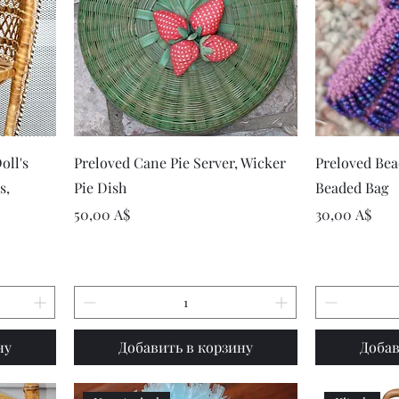
р
Быстрый просмотр
Быст
oll's
Preloved Cane Pie Server, Wicker
Preloved Bea
s,
Pie Dish
Beaded Bag
Цена
Цена
50,00 A$
30,00 A$
ну
Добавить в корзину
Добав