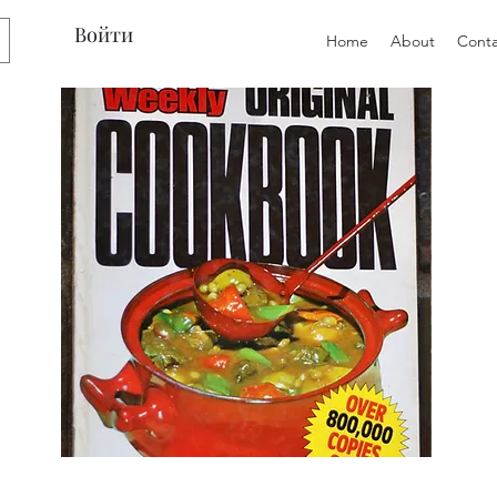
Войти
Home
About
Conta
Preloved
Preloved
The
Vintage
Australian
Winter