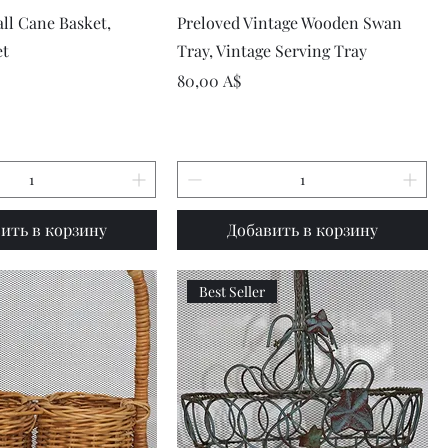
рый просмотр
Быстрый просмотр
ll Cane Basket,
Preloved Vintage Wooden Swan
et
Tray, Vintage Serving Tray
Цена
80,00 A$
ить в корзину
Добавить в корзину
Best Seller