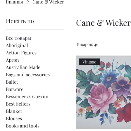
Главная
Cane & Wicker
Искать по
Cane & Wicker
Все товары
Товаров: 46
Aboriginal
Action Figures
Apron
Vintage
Australian Made
Bags and accessories
Ballet
Barware
Bessemer & Guzzini
Best Sellers
Blanket
Blouses
Books and tools