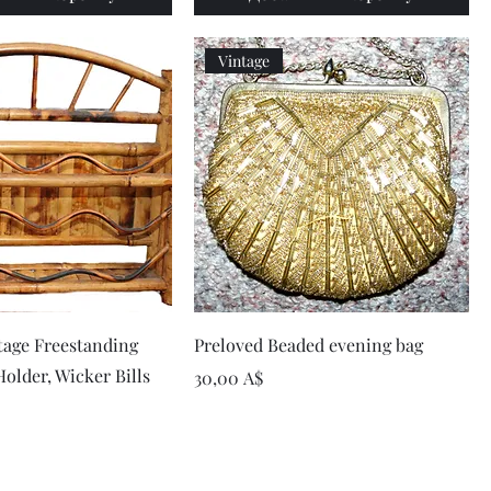
Vintage
рый просмотр
Быстрый просмотр
tage Freestanding
Preloved Beaded evening bag
older, Wicker Bills
Цена
30,00 A$