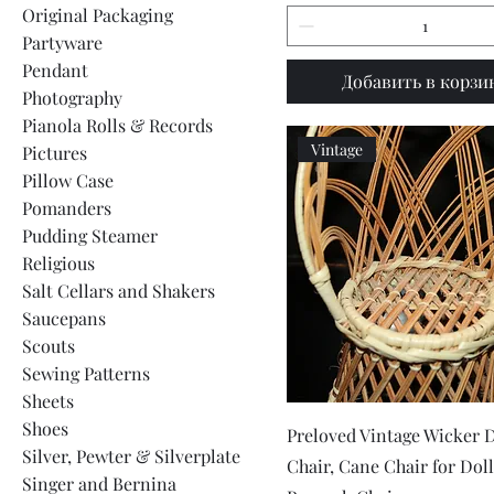
Original Packaging
Partyware
Pendant
Добавить в корзи
Photography
Pianola Rolls & Records
Vintage
Pictures
Pillow Case
Pomanders
Pudding Steamer
Religious
Salt Cellars and Shakers
Saucepans
Scouts
Sewing Patterns
Sheets
Shoes
Быстрый просмот
Preloved Vintage Wicker D
Silver, Pewter & Silverplate
Chair, Cane Chair for Doll
Singer and Bernina