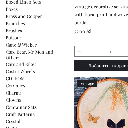
Boxed Linen Sets
Быстрый просмот
Vintage decorative servin
Boxes
with floral print and wov
Brass and Copper
border
Brooches
Brushes
Цена
55,00 A$
Buttons
Cane & Wicker
Care Bear, Mr Men and
Others
Cars and Bikes
Добавить в корзи
Castor Wheels
CD-ROM
Vintage
Ceramics
Charms
Clowns
Container Sets
Craft Patterns
Crystal