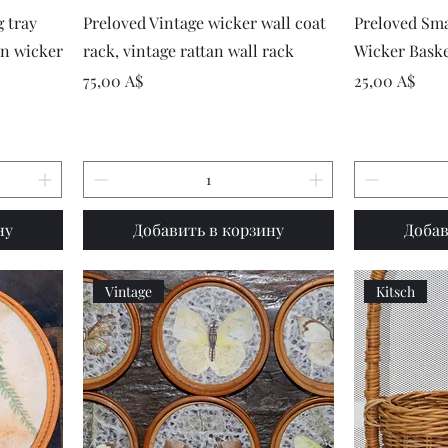
р
Быстрый просмотр
Быст
g tray
Preloved Vintage wicker wall coat
Preloved Sma
en wicker
rack, vintage rattan wall rack
Wicker Bask
Цена
Цена
75,00 A$
25,00 A$
ну
Добавить в корзину
Добав
Vintage
Kitsch