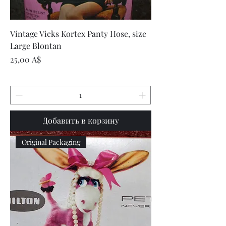
Vintage Vicks Kortex Panty Hose, size
Large Blontan
Цена
25,00 A$
Добавить в корзину
Original Packaging