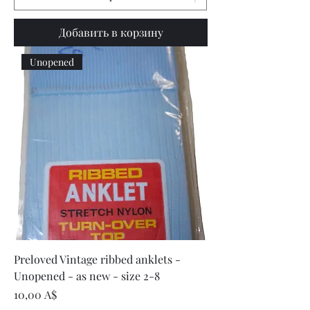
Добавить в корзину
Unopened
Preloved Vintage ribbed anklets -
Unopened - as new - size 2-8
Цена
10,00 A$