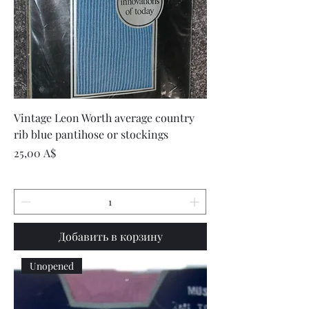
Vintage Leon Worth average country
rib blue pantihose or stockings
Цена
25,00 A$
Добавить в корзину
Unopened