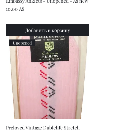
Embassy Anklets - Unopened - As new
Цена
10,00 A$
Добавить в корзину
Unopened
Preloved Vintage Dublelife Stretch