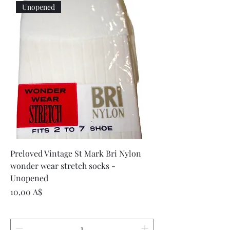
Unopened
Preloved Vintage St Mark Bri Nylon
wonder wear stretch socks -
Unopened
Цена
10,00 A$