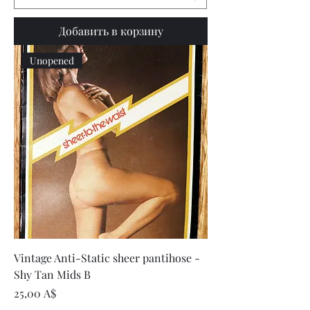
Добавить в корзину
Unopened
Vintage Anti-Static sheer pantihose -
Shy Tan Mids B
Цена
25,00 A$