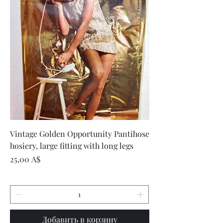
Vintage Golden Opportunity Pantihose
hosiery, large fitting with long legs
Цена
25,00 A$
Добавить в корзину