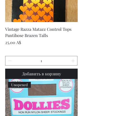
Vintage Razza Matazz Control Tops
Pantihose Brazen Talls
Цена
25,00 A$
Добавить в корзину
Unopened