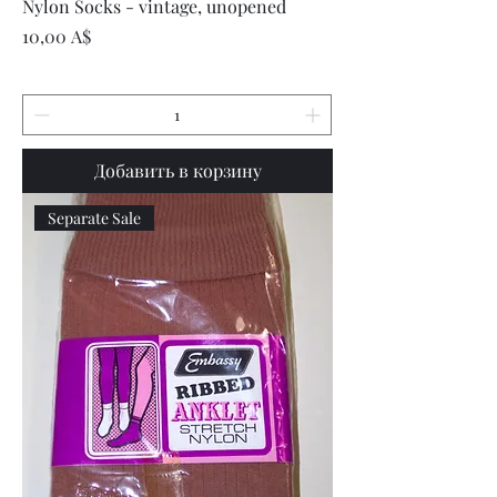
Nylon Socks - vintage, unopened
Цена
10,00 A$
Добавить в корзину
Separate Sale