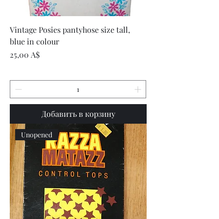
Vintage Posies pantyhose size tall,
blue in colour
Цена
25,00 A$
Добавить в корзину
Unopened