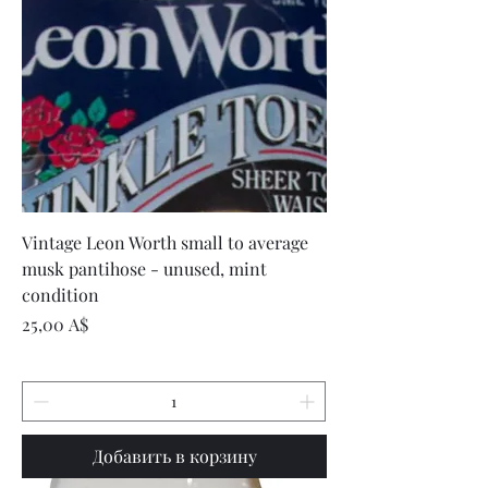
Vintage Leon Worth small to average
musk pantihose - unused, mint
condition
Цена
25,00 A$
Добавить в корзину