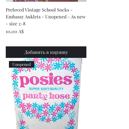
Preloved Vintage School Socks -
Embassy Anklets - Unopened - As new
- size 2-8
Цена
10,00 A$
Добавить в корзину
Unopened