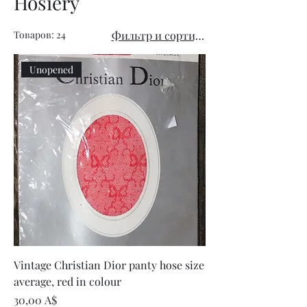
Hosiery
Товаров: 24
Фильтр и сортировка
Unopened
Vintage Christian Dior panty hose size
average, red in colour
Цена
30,00 A$