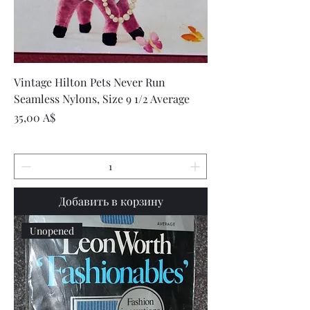
Vintage Hilton Pets Never Run
Seamless Nylons, Size 9 1/2 Average
Цена
35,00 A$
Добавить в корзину
Unopened