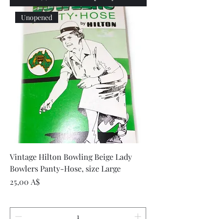
Unopened
Vintage Hilton Bowling Beige Lady
Bowlers Panty-Hose, size Large
Цена
25,00 A$