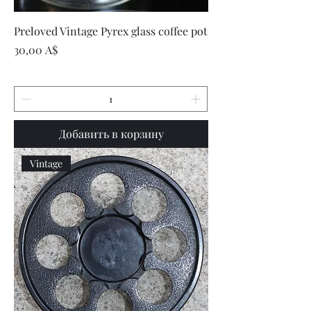
Preloved Vintage Pyrex glass coffee pot
Цена
30,00 A$
Добавить в корзину
Vintage