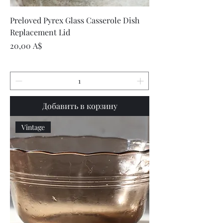
Preloved Pyrex Glass Casserole Dish
Replacement Lid
Цена
20,00 A$
Добавить в корзину
Vintage