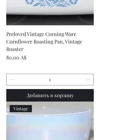
Preloved Vintage Corning Ware
Cornflower Roasting Pan, Vintage
Roaster
Цена
80,00 A$
Добавить в корзину
Vintage