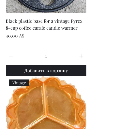
Black plastic base for a vintage Pyrex
8-cup coffee carafe candle warmer
Цена
40,00 A$
Добавить в корзину
Vintage