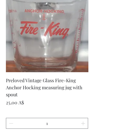
Preloved Vintage Glass Fire-King
Anchor Hocking measuring jug with
spout
Цена
25,00 A$