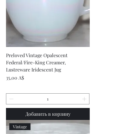
Preloved Vintage Opalescent
Federal/Fire-King Creamer,
Lustreware Iridescent Jug
Цена
35,00 A$
Добавить в корзину
Vintage