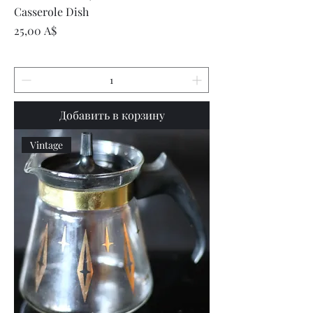
Casserole Dish
Цена
25,00 A$
Добавить в корзину
Vintage