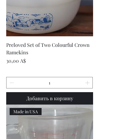
Preloved Set of Two Colourful Crown
Ramekins
Цена
30,00 A$
Добавить в корзину
Made in USA