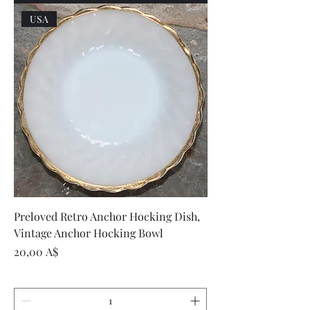
USA
Preloved Retro Anchor Hocking Dish,
Vintage Anchor Hocking Bowl
Цена
20,00 A$