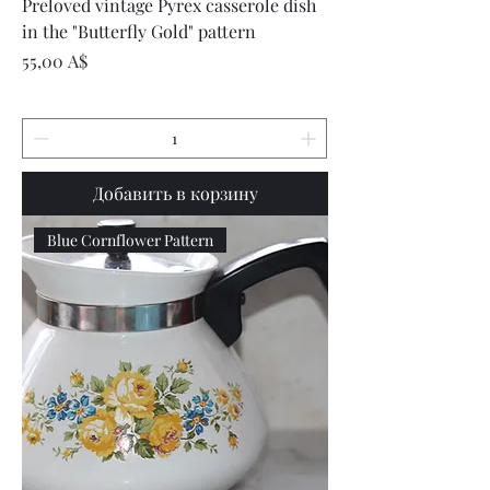
Preloved vintage Pyrex casserole dish
in the "Butterfly Gold" pattern
Цена
55,00 A$
Добавить в корзину
Blue Cornflower Pattern