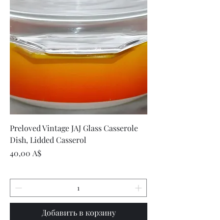
Preloved Vintage JAJ Glass Casserole
Dish, Lidded Casserol
Цена
40,00 A$
Добавить в корзину