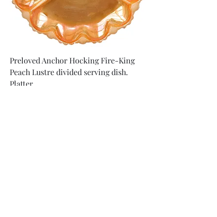
Preloved Anchor Hocking Fire-King
Peach Lustre divided serving dish.
Platter
Цена
25,00 A$
Добавить в корзину
Vintage