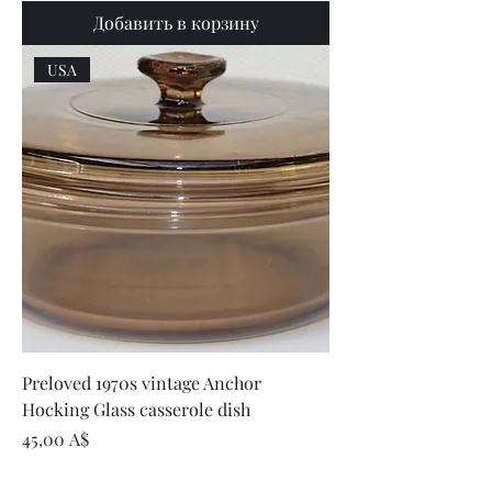
Добавить в корзину
USA
Preloved 1970s vintage Anchor
Hocking Glass casserole dish
Цена
45,00 A$