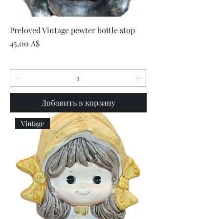
Preloved Vintage pewter bottle stop
Цена
45,00 A$
Добавить в корзину
Vintage