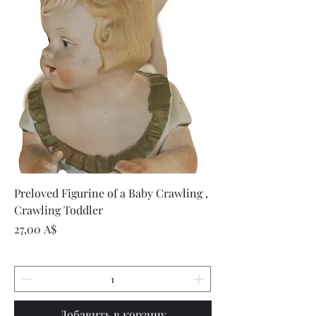
Preloved Figurine of a Baby Crawling ,
Crawling Toddler
Цена
27,00 A$
Добавить в корзину