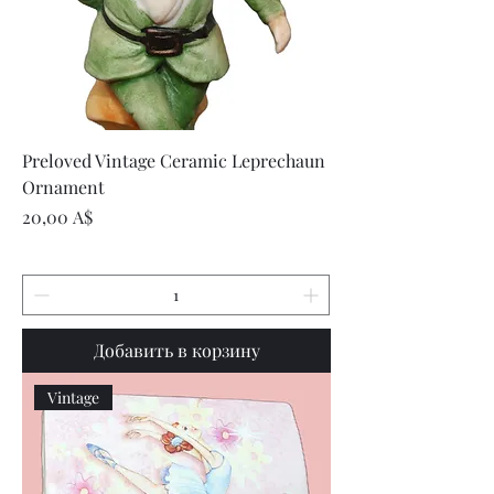
Preloved Vintage Ceramic Leprechaun
Ornament
Цена
20,00 A$
Добавить в корзину
Vintage