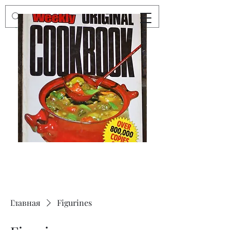
Preloved
Preloved
The
Vintage
Australian
Winter
Women's
Knits
Weekly
by
Original
Jenny
Cookbook
Kee,
Knitting
Pattern
Book
Главная
Figurines