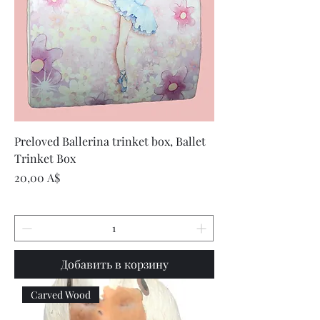
Preloved Ballerina trinket box, Ballet
Trinket Box
Цена
20,00 A$
Добавить в корзину
Carved Wood