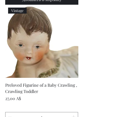
Vintage
Preloved Figurine of a Baby Crawling ,
Crawling Toddler
Цена
27,00 A$