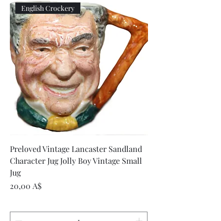
English Crockery
Preloved Vintage Lancaster Sandland
Character Jug Jolly Boy Vintage Small
Jug
Цена
20,00 A$