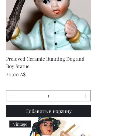
Preloved Ceramic Running Dog and
Boy Statue
Цена
20,00 A$
Добавить в корзину
Vintage