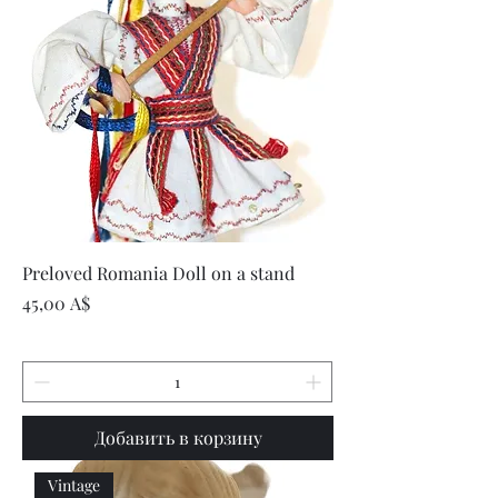
Preloved Romania Doll on a stand
Цена
45,00 A$
Добавить в корзину
Vintage