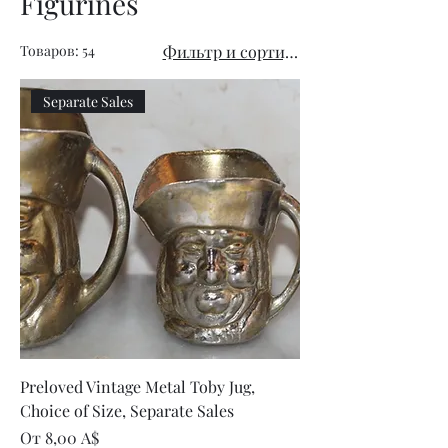
Figurines
Товаров: 54
Фильтр и сортировка
Separate Sales
Preloved Vintage Metal Toby Jug,
Choice of Size, Separate Sales
Цена со скидкой
От
8,00 A$