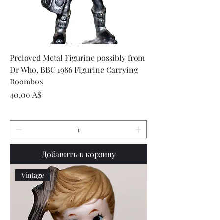
Preloved Metal Figurine possibly from
Dr Who, BBC 1986 Figurine Carrying
Boombox
Цена
40,00 A$
Добавить в корзину
Vintage