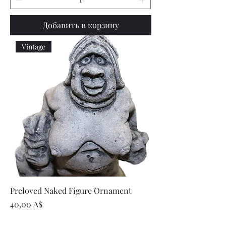
Добавить в корзину
Vintage
Preloved Naked Figure Ornament
Цена
40,00 A$