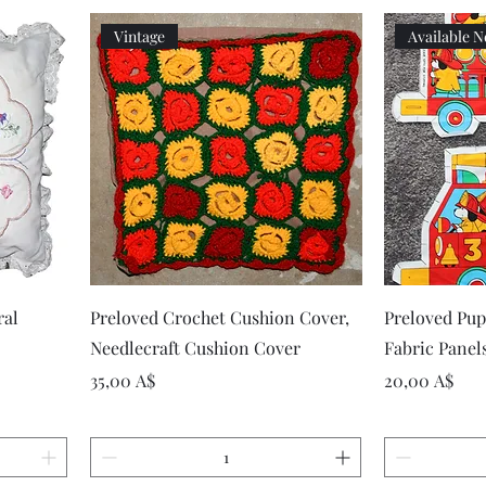
Vintage
Available 
р
Быстрый просмотр
Быст
ral
Preloved Crochet Cushion Cover,
Preloved Pup
Needlecraft Cushion Cover
Fabric Panel
Цена
Цена
35,00 A$
20,00 A$