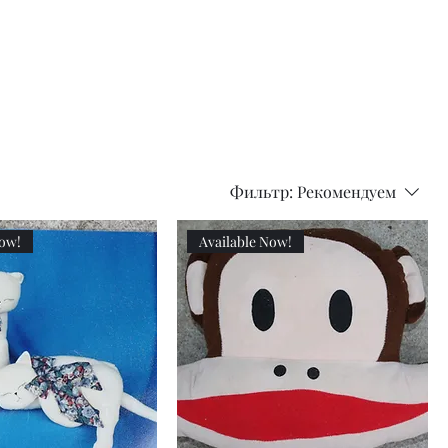
Olive
Picker
/
Pickle
Fork
Scoop
Utensil
Фильтр:
Рекомендуем
Now!
Available Now!