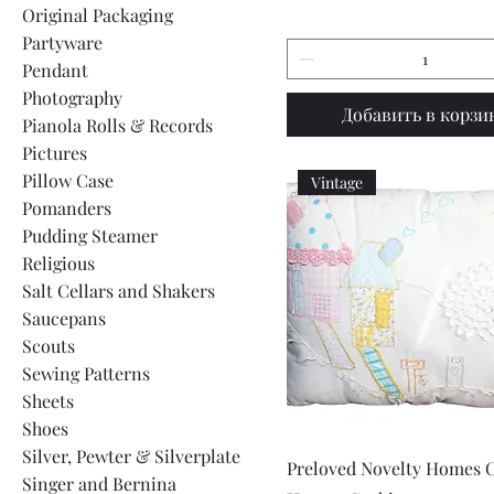
Original Packaging
Partyware
Pendant
Photography
Добавить в корзи
Pianola Rolls & Records
Pictures
Pillow Case
Vintage
Pomanders
Pudding Steamer
Religious
Salt Cellars and Shakers
Saucepans
Scouts
Sewing Patterns
Sheets
Shoes
Silver, Pewter & Silverplate
Быстрый просмот
Preloved Novelty Homes 
Singer and Bernina