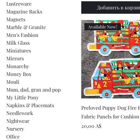
Lustreware
Добавить в корзи
Magazine Racks
Magnets
Marble & Granite
Available Now!
Men's Fashion
Milk Glass
Miniatures
Mirrors
Monarchy
Money Box
Mouli
Mum, dad, gran and pop
My Little Pony
Napkins & Placemats
Быстрый просмот
Preloved Puppy Dog Fire 
Needlework
Fabric Panels for Cushion
Nightwear
Цена
20,00 A$
Nursery
Office