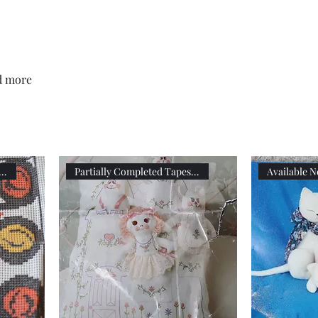
XXL
Adjustable
Wrangler
Braces
Long-
Sleeved
Shirt
d more
ally Completed Tapestry
Partially Completed Tapestry
Available 