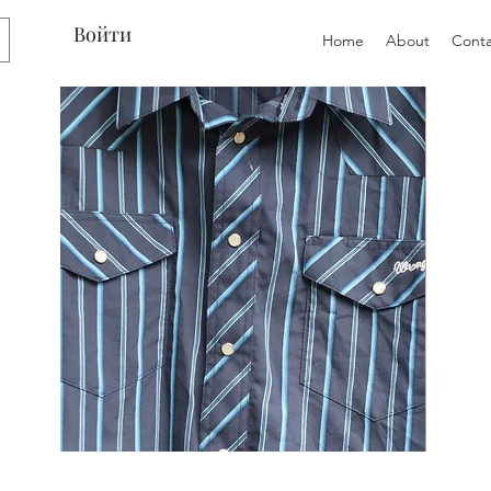
Войти
Home
About
Conta
Preloved
Preloved
Men's
Wide
Size
Suspenders,