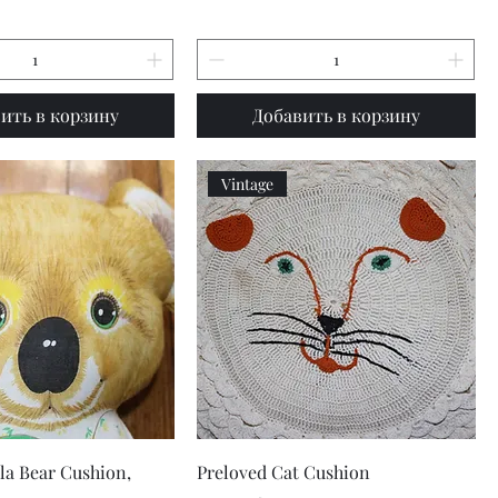
ить в корзину
Добавить в корзину
Vintage
рый просмотр
Быстрый просмотр
la Bear Cushion,
Preloved Cat Cushion