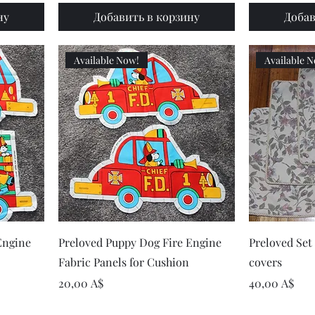
ну
Добавить в корзину
Добав
Available Now!
Available 
р
Быстрый просмотр
Быст
Engine
Preloved Puppy Dog Fire Engine
Preloved Set 
Fabric Panels for Cushion
covers
Цена
Цена
20,00 A$
40,00 A$