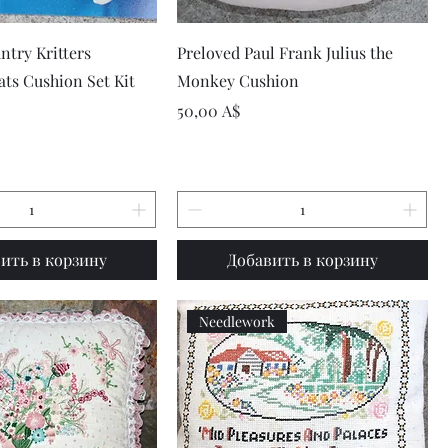
рый просмотр
Быстрый просмотр
ntry Kritters
Preloved Paul Frank Julius the
ts Cushion Set Kit
Monkey Cushion
Цена
50,00 A$
ить в корзину
Добавить в корзину
Needlework