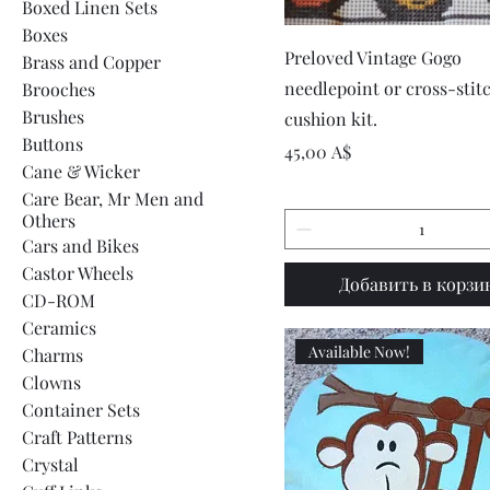
Boxed Linen Sets
Boxes
Быстрый просмот
Preloved Vintage Gogo
Brass and Copper
needlepoint or cross-stit
Brooches
Brushes
cushion kit.
Buttons
Цена
45,00 A$
Cane & Wicker
Care Bear, Mr Men and
Others
Cars and Bikes
Castor Wheels
Добавить в корзи
CD-ROM
Ceramics
Available Now!
Charms
Clowns
Container Sets
Craft Patterns
Crystal