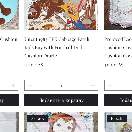
р
Быстрый просмотр
Быст
 Cushion
Uncut 1983 CPK Cabbage Patch
Preloved La
Kids Boy with Football Doll
Cushion Cove
Cushion Fabric
Cushion Cov
Цена
Цена
30,00 A$
40,00 A$
ну
Добавить в корзину
Добав
As New
Kitsch!