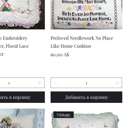
рый просмотр
Быстрый просмотр
ce Embroidery
Preloved Needlework No Place
r, Floral Lace
Like Home Cushion
er
Цена
60,00 A$
ить в корзину
Добавить в корзину
Vintage