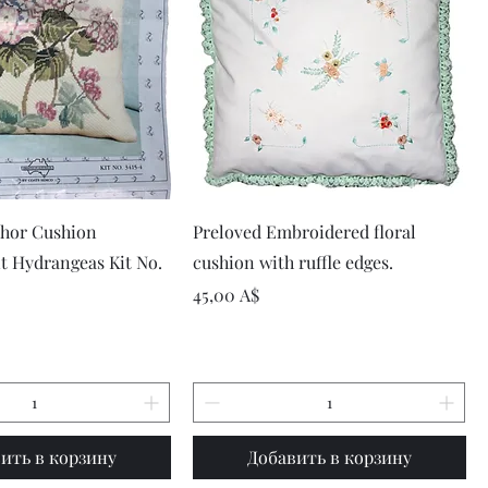
рый просмотр
Быстрый просмотр
chor Cushion
Preloved Embroidered floral
it Hydrangeas Kit No.
cushion with ruffle edges.
Цена
45,00 A$
ить в корзину
Добавить в корзину