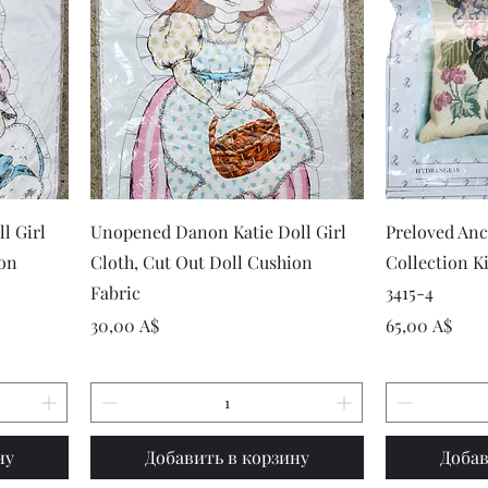
р
Быстрый просмотр
Быст
l Girl
Unopened Danon Katie Doll Girl
Preloved An
ion
Cloth, Cut Out Doll Cushion
Collection K
Fabric
3415-4
Цена
Цена
30,00 A$
65,00 A$
ну
Добавить в корзину
Добав