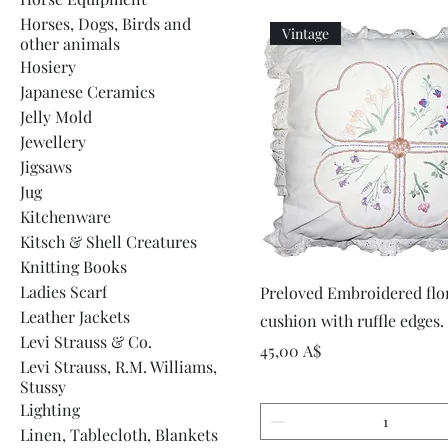
Horses, Dogs, Birds and
Vintage
other animals
Hosiery
Japanese Ceramics
Jelly Mold
Jewellery
Jigsaws
Jug
Kitchenware
Kitsch & Shell Creatures
Knitting Books
Быстрый просмот
Ladies Scarf
Preloved Embroidered flo
Leather Jackets
cushion with ruffle edges.
Levi Strauss & Co.
Цена
45,00 A$
Levi Strauss, R.M. Williams,
Stussy
Lighting
Linen, Tablecloth, Blankets