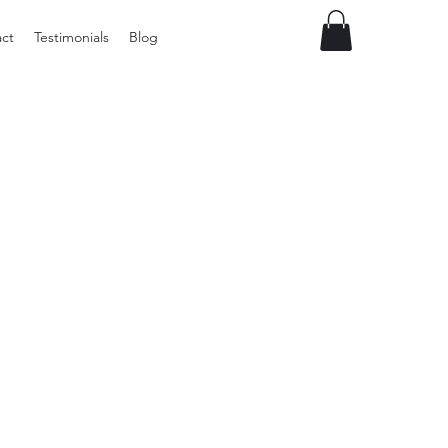
ct
Testimonials
Blog
Preloved
vintage
Tupperware