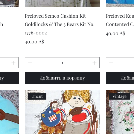
р
Быстрый просмотр
Быст
Preloved Semco Cushion Kit
Preloved Kou
ch
Goldilocks & The 3 Bears Kit No.
Contented Ca
1776-0002
Цена
40,00 A$
Цена
40,00 A$
ну
Добавить в корзину
Добав
Uncut
Vintage