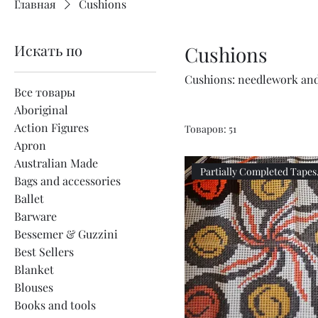
Главная
Cushions
Искать по
Cushions
Cushions: needlework an
Все товары
Aboriginal
Action Figures
Товаров: 51
Apron
Australian Made
Parti
Bags and accessories
Ballet
Barware
Bessemer & Guzzini
Best Sellers
Blanket
Blouses
Books and tools