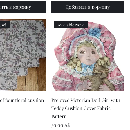
ить в корзину
Добавить в корзину
Now!
Available Now!
рый просмотр
Быстрый просмотр
of four floral cushion
Preloved Victorian Doll Girl with
Teddy Cushion Cover Fabric
Pattern
Цена
30,00 A$