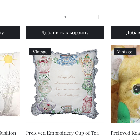
ну
Добавить в корзину
Добав
Vintage
Vintage
р
Быстрый просмотр
Быст
Cushion,
Preloved Embroidery Cup of Tea
Preloved Koa