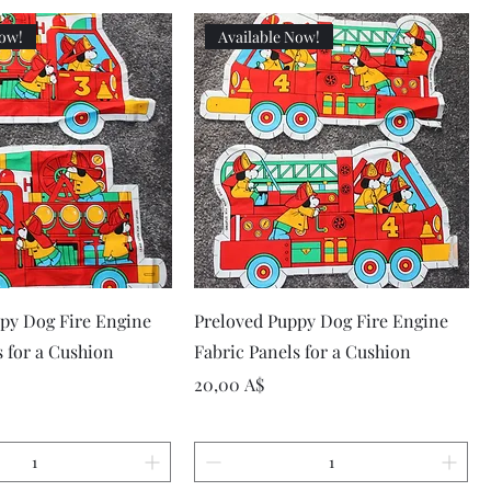
Now!
Available Now!
рый просмотр
Быстрый просмотр
py Dog Fire Engine
Preloved Puppy Dog Fire Engine
s for a Cushion
Fabric Panels for a Cushion
Цена
20,00 A$