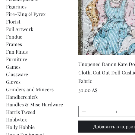
Figurines
Fire-King & Pyrex
Florist
Foil Artwork
Fondue
Frames
Fun Finds
Furniture
Быстрый просмот
Unopened Danon Kate Dol
Games
Cloth, Cut Out Doll Cush
Glassware
Fabric
Gloves
Grinders and Mincers
Цена
30,00 A$
Handkerchiefs
Handles & Misc Hardware
Harris Tweed
Hobbytex
Добавить в корзи
Holly Hobbie
Horse Equipment