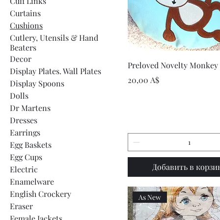
Cuff Links
Curtains
Cushions
Cutlery, Utensils & Hand
Beaters
Decor
Быстрый просмот
Preloved Novelty Monkey
Display Plates. Wall Plates
Цена
20,00 A$
Display Spoons
Dolls
Dr Martens
Dresses
Earrings
Egg Baskets
Egg Cups
Добавить в корзи
Electric
Enamelware
English Crockery
As New
Eraser
Female Jackets