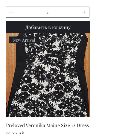
Добавить в корзину
New Arrival
Preloved Veronika Maine Size 12 Dress
Цена
55,00 A$