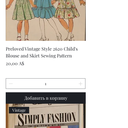
Preloved Vintage Style 2620 Child's
Blouse and Skirt Sewing Pattern
Цена
20,00 A$
Добавить в корзину
Vintage