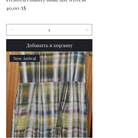
Цена
40,00 A$
Добавить в корзину
New Arrival