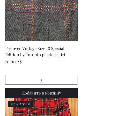
Preloved Vintage Size 18 Special
Edition by Toronto pleated skirt
Цена
70,00 A$
Добавить в корзину
New Arrival