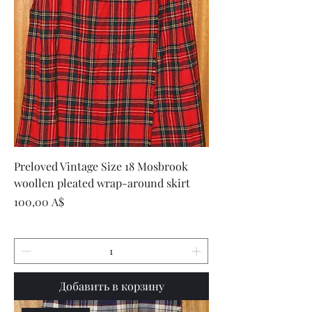
Preloved Vintage Size 18 Mosbrook
woollen pleated wrap-around skirt
Цена
100,00 A$
Добавить в корзину