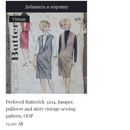
Добавить в корзину
Vintage
Preloved Butterick 3204, Jumper,
pullover and skirt vintage sewing
pattern, OOP
Цена
15,00 A$