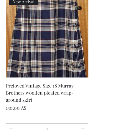
New Arrival
Preloved Vintage Size 18 Murray
Brothers woollen pleated wrap-
around skirt
Цена
130,00 A$