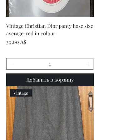
Vintage Christian Dior panty hose size
average, red in colour
Цена
30,00 A$
Добавить в корзину
Vintage