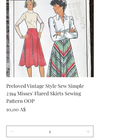
Preloved Vintage Style Sew Simple
2394 Misses' Flared Skirts Sewing
Pattern OOP
Цена
10,00 A$