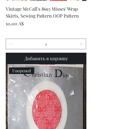
Vintage McCall's 8693 Misses' Wrap
Skirts, Sewing Pattern OOP Pattern
Цена
10,00 A$
Добавить в корзину
Unopened