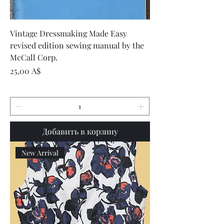
Vintage Dressmaking Made Easy
revised edition sewing manual by the
McCall Corp.
Цена
25,00 A$
Добавить в корзину
New Arrival