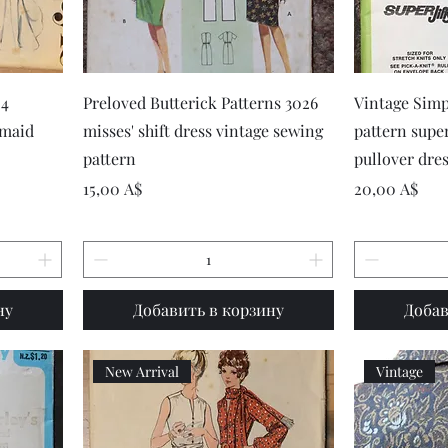
р
Быстрый просмотр
Быст
04
Preloved Butterick Patterns 3026
Vintage Simp
smaid
misses' shift dress vintage sewing
pattern super
pattern
pullover dre
Цена
Цена
15,00 A$
20,00 A$
ну
Добавить в корзину
Добав
New Arrival
Vintage