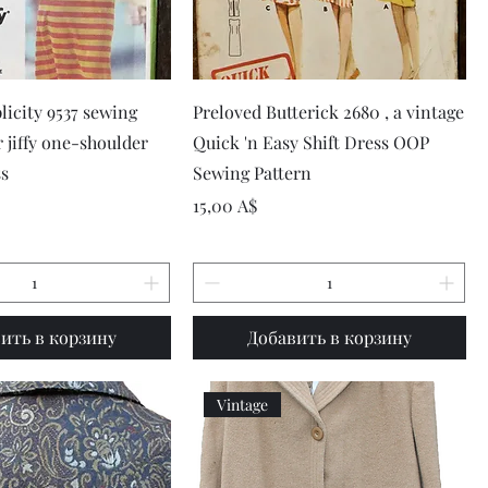
рый просмотр
Быстрый просмотр
licity 9537 sewing
Preloved Butterick 2680 , a vintage
 jiffy one-shoulder
Quick 'n Easy Shift Dress OOP
ss
Sewing Pattern
Цена
15,00 A$
ить в корзину
Добавить в корзину
Vintage