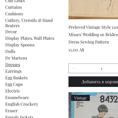
Cuff Links
Curtains
Cushions
Cutlery, Utensils & Hand
Beaters
Быстрый просмот
Preloved Vintage Style 12
Decor
Misses' Wedding or Bride
Display Plates. Wall Plates
Dress Sewing Pattern
Display Spoons
Цена
15,00 A$
Dolls
Dr Martens
Dresses
Earrings
Egg Baskets
Добавить в корзи
Egg Cups
Electric
Enamelware
Vintage
English Crockery
Eraser
Female Jackets