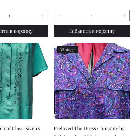
ить в корзину
Добавить в корзину
Vintage
рый просмотр
Быстрый просмотр
h of Class, size 18
Preloved The Dress Company by