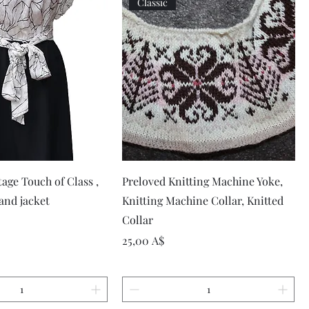
Classic
рый просмотр
Быстрый просмотр
age Touch of Class ,
Preloved Knitting Machine Yoke,
 and jacket
Knitting Machine Collar, Knitted
Collar
Цена
25,00 A$