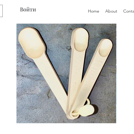
Войти
Home
About
Conta
Preloved
Preloved
Trio
Men's
of
Size