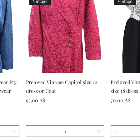
Vintage
Vintage
р
Быстрый просмотр
Быст
wear Pty
Preloved Vintage Capitol size 12
Preloved Vint
twear
dress or Coat
size 18 dress
Цена
Цена
95,00 A$
70,00 A$