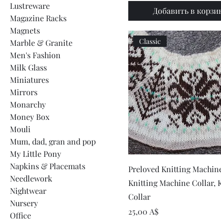
Lustreware
Добавить в корзи
Magazine Racks
Magnets
Classic
Marble & Granite
Men's Fashion
Milk Glass
Miniatures
Mirrors
Monarchy
Money Box
Mouli
Mum, dad, gran and pop
My Little Pony
Napkins & Placemats
Быстрый просмот
Preloved Knitting Machine
Needlework
Knitting Machine Collar, 
Nightwear
Collar
Nursery
Цена
25,00 A$
Office