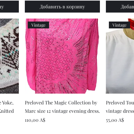
ну
Добавить в корзину
Добав
Vintage
Vintage
р
Быстрый просмотр
Быст
 Yoke,
Preloved The Magic Collection by
Preloved Touc
Knitted
Marc size 12 vintage evening dress.
vintage dres
Цена
Цена
110,00 A$
55,00 A$