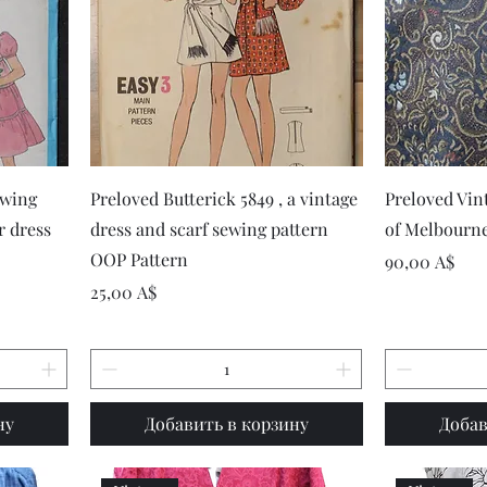
р
Быстрый просмотр
Быст
ewing
Preloved Butterick 5849 , a vintage
Preloved Vin
r dress
dress and scarf sewing pattern
of Melbourne 
OOP Pattern
Цена
90,00 A$
Цена
25,00 A$
ну
Добавить в корзину
Добав