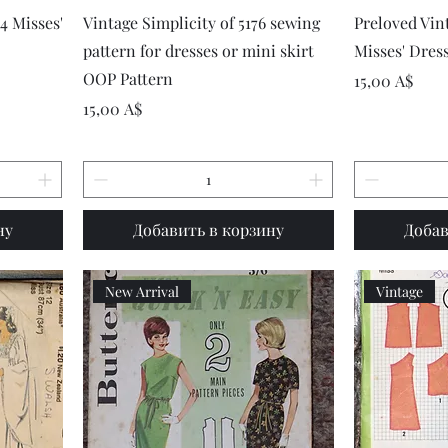
р
Быстрый просмотр
Быст
4 Misses'
Vintage Simplicity of 5176 sewing
Preloved Vin
pattern for dresses or mini skirt
Misses' Dres
OOP Pattern
Цена
15,00 A$
Цена
15,00 A$
ну
Добавить в корзину
Добав
New Arrival
Vintage