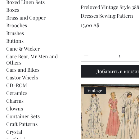
Boxed Linen Sets
Быстрый просмот
Preloved Vintage Style 388
Boxes
Dresses Sewing Pattern
Brass and Copper
Цена
15,00 A$
Brooches
Brushes
Buttons
Cane & Wicker
Care Bear, Mr Men and
Others
Cars and Bikes
Добавить в корзи
Castor Wheels
CD-ROM
Vintage
Ceramics
Charms
Clowns
Container Sets
Craft Patterns
Crystal