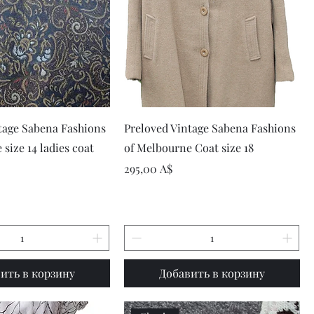
рый просмотр
Быстрый просмотр
tage Sabena Fashions
Preloved Vintage Sabena Fashions
size 14 ladies coat
of Melbourne Coat size 18
Цена
295,00 A$
ить в корзину
Добавить в корзину