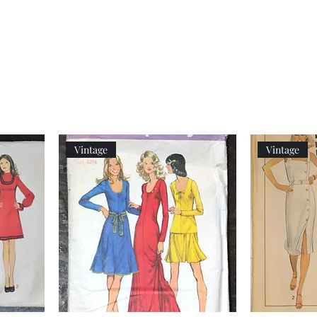
Decor
XXL
Measuring
Wrangler
Spoons,
Long-
Retro
Sleeved
Kitchenware
Shirt
Vintage
Vintage