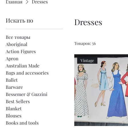
Главная
Dresses
Искать по
Dresses
Все товары
Товаров: 56
Aboriginal
Action Figures
Apron
Vintage
Australian Made
Bags and accessories
Ballet
Barware
Bessemer & Guzzini
Best Sellers
Blanket
Blouses
Books and tools