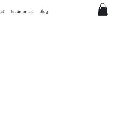
ct
Testimonials
Blog
Preloved
Wide
Suspenders,