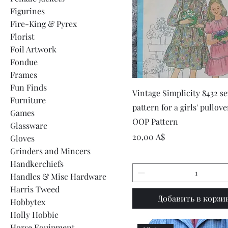
Figurines
Fire-King & Pyrex
Florist
Foil Artwork
Fondue
Frames
Fun Finds
Быстрый просмот
Vintage Simplicity 8432 s
Furniture
pattern for a girls' pullove
Games
OOP Pattern
Glassware
Цена
20,00 A$
Gloves
Grinders and Mincers
Handkerchiefs
Handles & Misc Hardware
Harris Tweed
Добавить в корзи
Hobbytex
Holly Hobbie
Horse Equipment