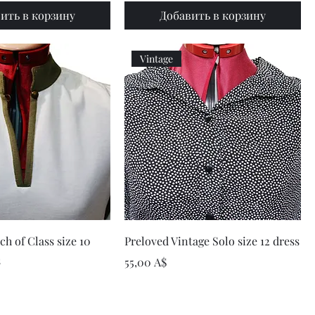
ить в корзину
Добавить в корзину
Vintage
рый просмотр
Быстрый просмотр
h of Class size 10
Preloved Vintage Solo size 12 dress
s
Цена
55,00 A$