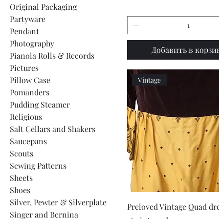
Original Packaging
Partyware
Pendant
Photography
Добавить в корзи
Pianola Rolls & Records
Pictures
Pillow Case
Vintage
Pomanders
Pudding Steamer
Religious
Salt Cellars and Shakers
Saucepans
Scouts
Sewing Patterns
Sheets
Shoes
Silver, Pewter & Silverplate
Быстрый просмот
Preloved Vintage Quad dres
Singer and Bernina