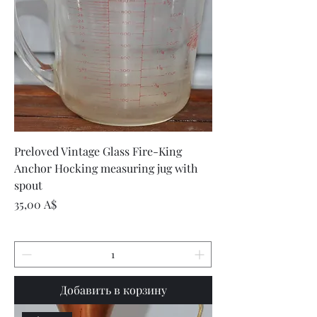
Preloved Vintage Glass Fire-King
Anchor Hocking measuring jug with
spout
Цена
35,00 A$
Добавить в корзину