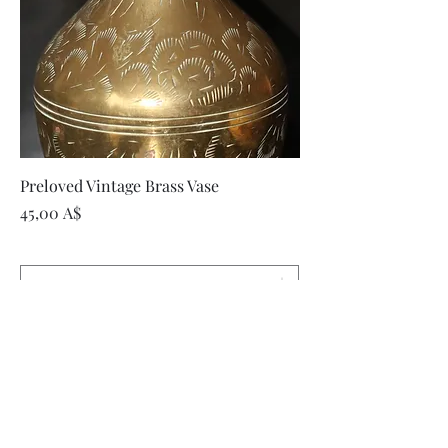
Preloved Vintage Brass Vase
Цена
45,00 A$
Добавить в корзину
Vintage