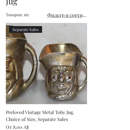
Jug
Товаров: 165
Фильтр и сортировка
Separate Sales
Preloved Vintage Metal Toby Jug,
Choice of Size, Separate Sales
Цена со скидкой
От
8,00 A$