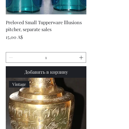
Preloved Small Tupperware lllusions
pitcher, separate sales
Цена
15,00 A$
Добавить в корзину
Vintage