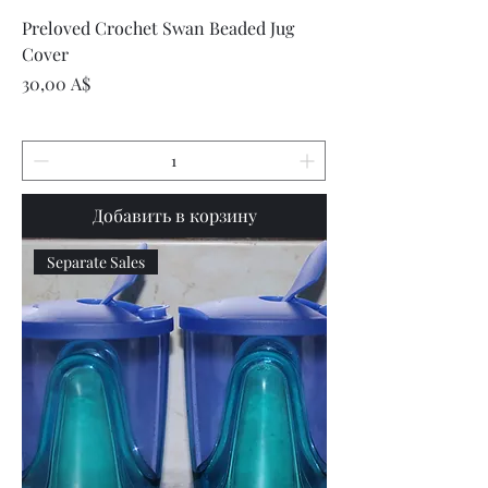
Preloved Crochet Swan Beaded Jug
Cover
Цена
30,00 A$
Добавить в корзину
Separate Sales