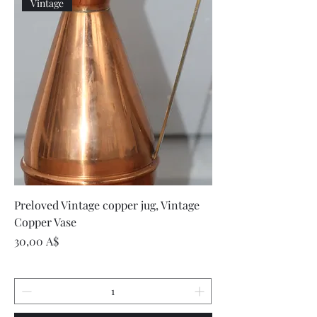
Vintage
Preloved Vintage copper jug, Vintage
Copper Vase
Цена
30,00 A$