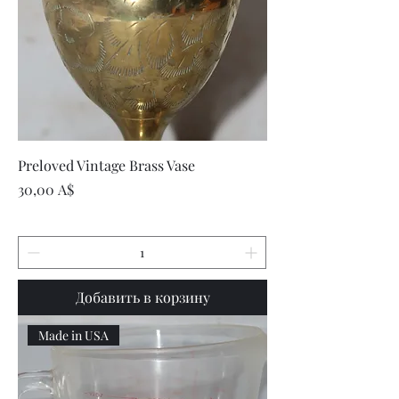
Preloved Vintage Brass Vase
Цена
30,00 A$
Добавить в корзину
Made in USA