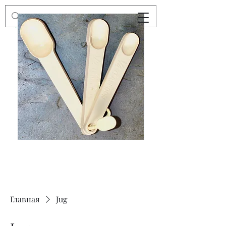
Preloved
Preloved
Trio
Men's
of
Size
Decor
XXL
Measuring
Wrangler
Spoons,
Long-
Retro
Sleeved
Kitchenware
Shirt
Главная
Jug