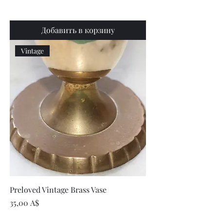
Добавить в корзину
Vintage
Preloved Vintage Brass Vase
Цена
35,00 A$