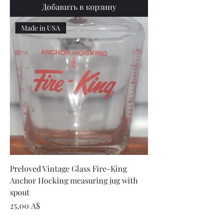
Добавить в корзину
Made in USA
Preloved Vintage Glass Fire-King
Anchor Hocking measuring jug with
spout
Цена
25,00 A$