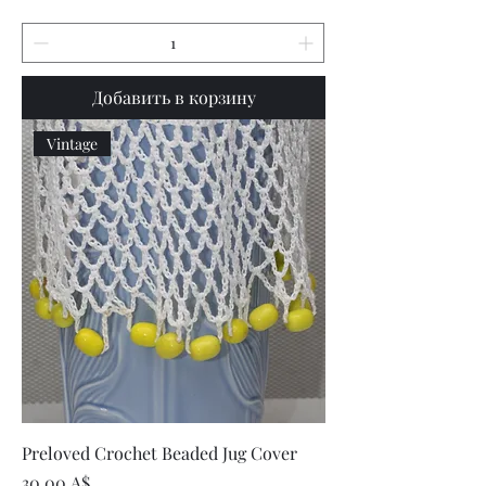
Добавить в корзину
Vintage
Preloved Crochet Beaded Jug Cover
Цена
30,00 A$