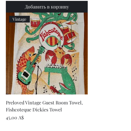
Добавить в корзину
Vintage
Preloved Vintage Guest Room Towel,
Fishcoteque Dickies Towel
Цена
45,00 A$