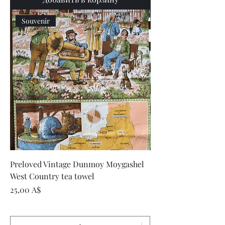
Souvenir
Preloved Vintage Dunmoy Moygashel
West Country tea towel
Цена
25,00 A$