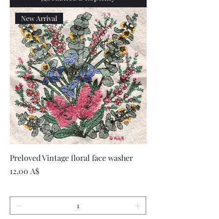
New Arrival
Preloved Vintage floral face washer
Цена
12,00 A$