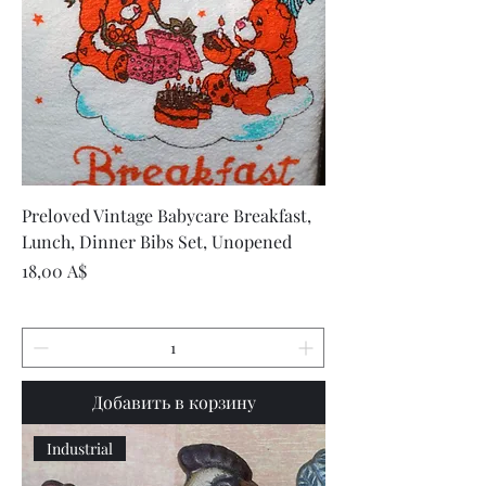
Preloved Vintage Babycare Breakfast,
Lunch, Dinner Bibs Set, Unopened
Цена
18,00 A$
Добавить в корзину
Industrial