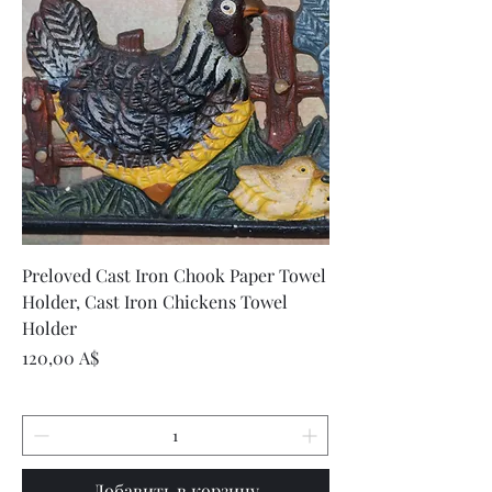
Preloved Cast Iron Chook Paper Towel
Holder, Cast Iron Chickens Towel
Holder
Цена
120,00 A$
Добавить в корзину