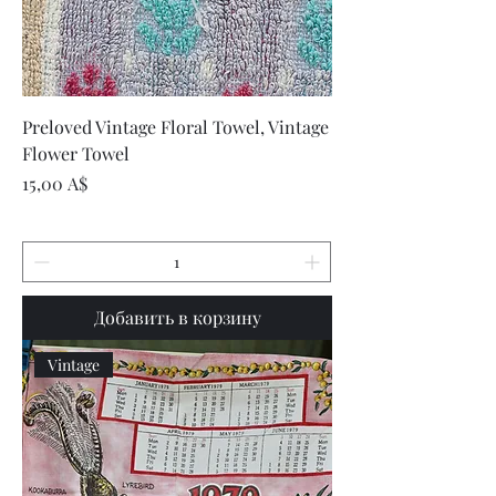
Preloved Vintage Floral Towel, Vintage
Flower Towel
Цена
15,00 A$
Добавить в корзину
Vintage