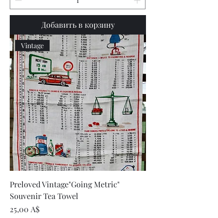
Добавить в корзину
Vintage
Preloved Vintage"Going Metric"
Souvenir Tea Towel
Цена
25,00 A$