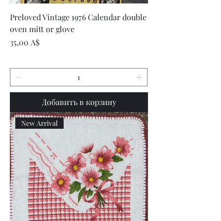
Preloved Vintage 1976 Calendar double
oven mitt or glove
Цена
35,00 A$
Добавить в корзину
New Arrival