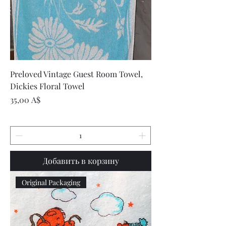
Preloved Vintage Guest Room Towel,
Dickies Floral Towel
Цена
35,00 A$
Добавить в корзину
Original Packaging