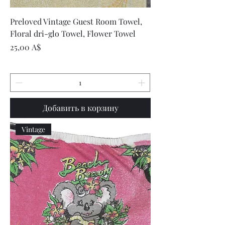
Preloved Vintage Guest Room Towel,
Floral dri-glo Towel, Flower Towel
Цена
25,00 A$
Добавить в корзину
Vintage