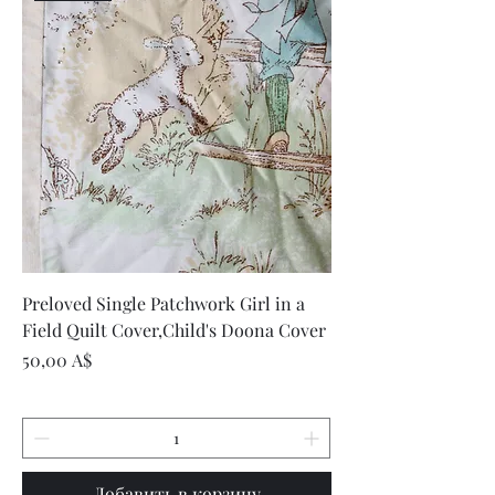
Preloved Single Patchwork Girl in a
Field Quilt Cover,Child's Doona Cover
Цена
50,00 A$
Добавить в корзину