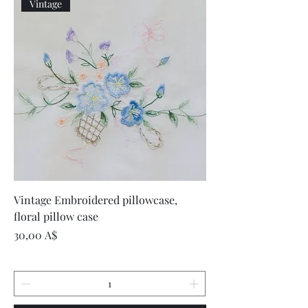
Vintage
Vintage Embroidered pillowcase,
floral pillow case
Цена
30,00 A$