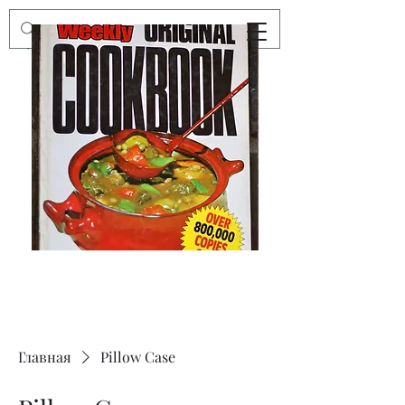
Preloved
Preloved
The
Vintage
Australian
Winter
Women's
Knits
Weekly
by
Original
Jenny
Cookbook
Kee,
Knitting
Pattern
Book
Главная
Pillow Case