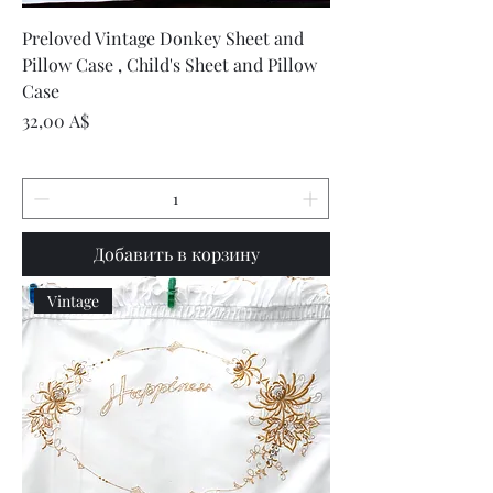
Preloved Vintage Donkey Sheet and
Pillow Case , Child's Sheet and Pillow
Case
Цена
32,00 A$
Добавить в корзину
Vintage