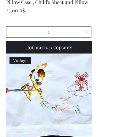
Pillow Case , Child's Sheet and Pillow
Цена
25,00 A$
Добавить в корзину
Vintage