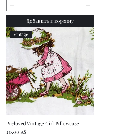
Добавить в корзину
Vintage
Preloved Vintage Girl Pillowcase
Цена
20,00 A$