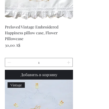
Preloved Vintage Embroidered
Happiness pillow case, Flower
Pillowcase
Цена
30,00 A$
Добавить в корзину
Vintage