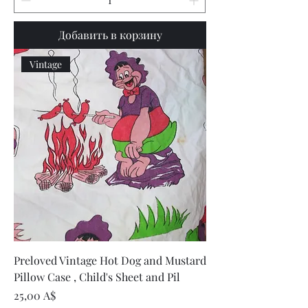
Добавить в корзину
Vintage
Preloved Vintage Hot Dog and Mustard
Pillow Case , Child's Sheet and Pil
Цена
25,00 A$