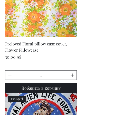
Preloved Floral pillow case cover,
Flower Pillowcase
Цена
30,00 A$
Добавить в корзину
Printed