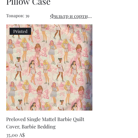
Pillow Case
Товаров: 39
Фильтр и сортировка
Printed
Preloved Single Mattel Barbie Quilt
Cover, Barbie Bedding
Цена
35,00 A$