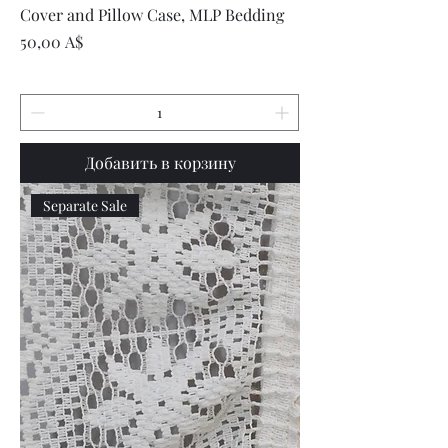
Cover and Pillow Case, MLP Bedding
Цена
50,00 A$
Добавить в корзину
Separate Sale