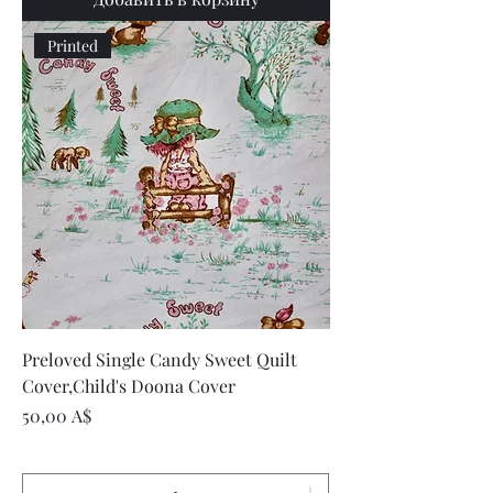
Printed
Preloved Single Candy Sweet Quilt
Cover,Child's Doona Cover
Цена
50,00 A$