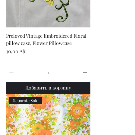
Preloved Vintage Embroidered Floral
pillow case, Flower Pillowcase
Цена
30,00 A$
Добавить в корзину
Separate Sale