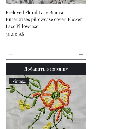
Preloved Floral Lace Bianca
Enterprises pillowcase cover, Flower
Lace Pillowcase
Цена
30,00 A$
Добавить в корзину
Vintage