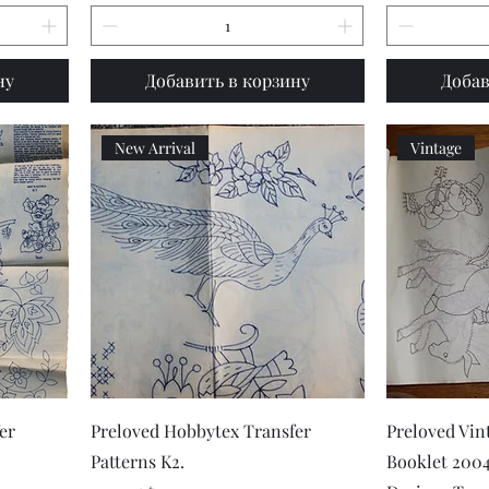
ну
Добавить в корзину
Добав
New Arrival
Vintage
р
Быстрый просмотр
Быст
er
Preloved Hobbytex Transfer
Preloved Vin
Patterns K2.
Booklet 200