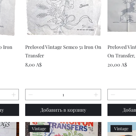
р
Быстрый просмотр
Быст
0 Iron
Preloved Vintage Semco 51 Iron On
Preloved Vin
Transfer
On Transfer,
Цена
Цена
8,00 A$
20,00 A$
ну
Добавить в корзину
Добав
Vintage
Vintage