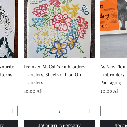
р
Быстрый просмотр
Быст
vourite
Preloved McCall's Embroidery
As New Flom
tterns
Transfers, Sheets of Iron On
Embroidery T
Transfers
Packaging
Цена
Цена
40,00 A$
20,00 A$
ну
Добавить в корзину
Добав