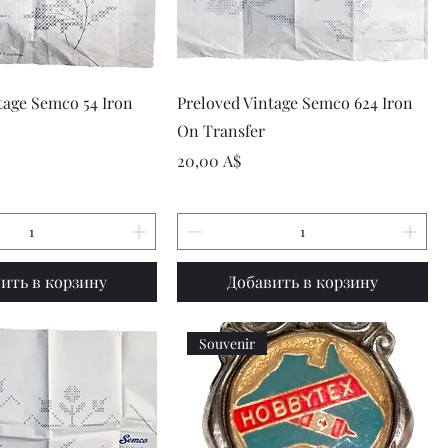
рый просмотр
Быстрый просмотр
tage Semco 54 Iron
Preloved Vintage Semco 624 Iron
On Transfer
Цена
20,00 A$
ить в корзину
Добавить в корзину
Souvenir