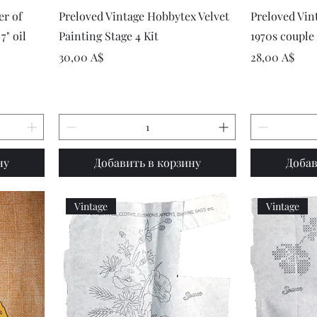
р
Быстрый просмотр
Быст
er of
Preloved Vintage Hobbytex Velvet
Preloved Vin
7" oil
Painting Stage 4 Kit
1970s couple
Цена
Цена
30,00 A$
28,00 A$
ну
Добавить в корзину
Добав
Vintage
Vintage