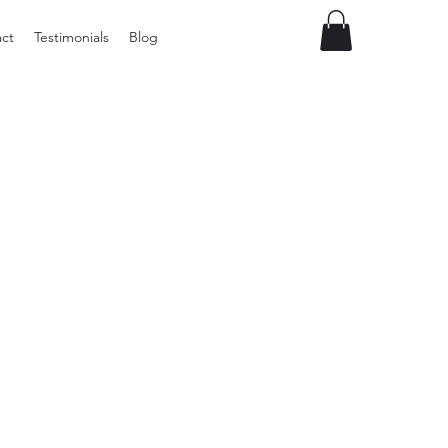
ct
Testimonials
Blog
Preloved
LOL
Surprise