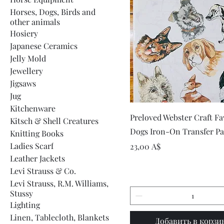
Horses, Dogs, Birds and
other animals
Hosiery
Japanese Ceramics
Jelly Mold
Jewellery
Jigsaws
Jug
Kitchenware
Быстрый просмот
Preloved Webster Craft Fa
Kitsch & Shell Creatures
Dogs Iron-On Transfer Pa
Knitting Books
Ladies Scarf
Цена
23,00 A$
Leather Jackets
Levi Strauss & Co.
Levi Strauss, R.M. Williams,
Stussy
Lighting
Linen, Tablecloth, Blankets
Добавить в корзи