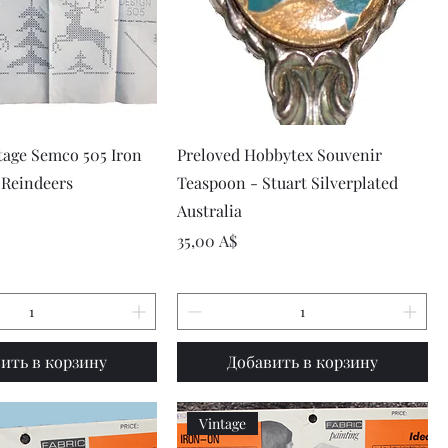
рый просмотр
Быстрый просмотр
tage Semco 505 Iron
Preloved Hobbytex Souvenir
 Reindeers
Teaspoon - Stuart Silverplated
Australia
Цена
35,00 A$
ить в корзину
Добавить в корзину
Vintage