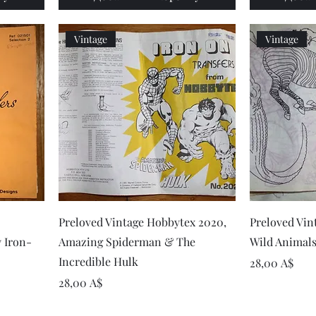
Vintage
Vintage
р
Быстрый просмотр
Быст
Preloved Vintage Hobbytex 2020,
Preloved Vin
 Iron-
Amazing Spiderman & The
Wild Animals
Incredible Hulk
Цена
28,00 A$
Цена
28,00 A$