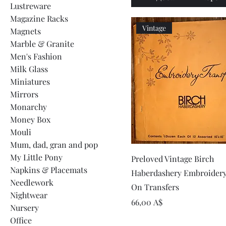
Lustreware
Magazine Racks
Vintage
Magnets
Marble & Granite
Men's Fashion
Milk Glass
Miniatures
Mirrors
Monarchy
Money Box
Mouli
Mum, dad, gran and pop
Быстрый просмот
My Little Pony
Preloved Vintage Birch
Napkins & Placemats
Haberdashery Embroidery
Needlework
On Transfers
Nightwear
Цена
66,00 A$
Nursery
Office