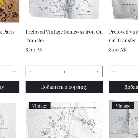
р
Быстрый просмотр
Быст
x Party
Preloved Vintage Semco 51 Iron On
Preloved Vin
Transfer
On Transfer
Цена
Цена
8,00 A$
8,00 A$
ну
Добавить в корзину
Добав
Vintage
Vintage