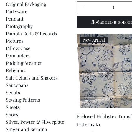
Original Packaging
Partyware
Pendant
Добавить в корзи
Photography
Pianola Rolls & Records
New Arrival
Pictures
Pillow Case
Pomanders
Pudding Steamer
Religious
Salt Cellars and Shakers
Saucepans
Scouts
Sewing Patterns
Sheets
Shoes
Быстрый просмот
Preloved Hobbytex Transf
Silver, Pewter & Silverplate
Patterns K1.
Singer and Bernina