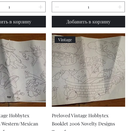
ить в корзину
Добавить в корзину
Vintage
рый просмотр
Быстрый просмотр
tage Hobbytex
Preloved Vintage Hobbytex
4 Western/Mexican
Booklet 2006 Novelty Designs