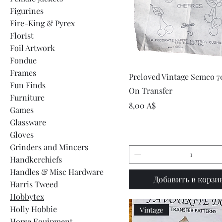
Figurines
Fire-King & Pyrex
Florist
Foil Artwork
Fondue
Frames
Быстрый просмот
Preloved Vintage Semco 7
Fun Finds
On Transfer
Furniture
Цена
8,00 A$
Games
Glassware
Gloves
Grinders and Mincers
Handkerchiefs
Handles & Misc Hardware
Добавить в корзи
Harris Tweed
Hobbytex
Holly Hobbie
Vintage
Horse Equipment