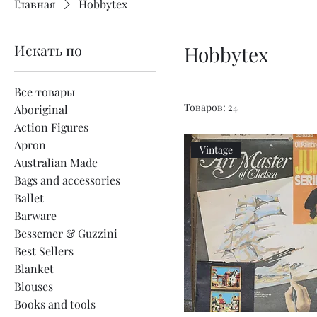
Главная
Hobbytex
Искать по
Hobbytex
Все товары
Товаров: 24
Aboriginal
Action Figures
Apron
Vintage
Australian Made
Bags and accessories
Ballet
Barware
Bessemer & Guzzini
Best Sellers
Blanket
Blouses
Books and tools