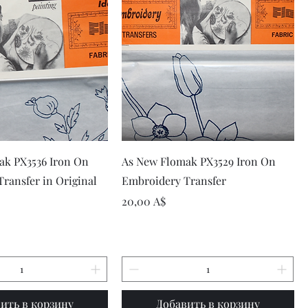
рый просмотр
Быстрый просмотр
ak PX3536 Iron On
As New Flomak PX3529 Iron On
ransfer in Original
Embroidery Transfer
Цена
20,00 A$
ить в корзину
Добавить в корзину