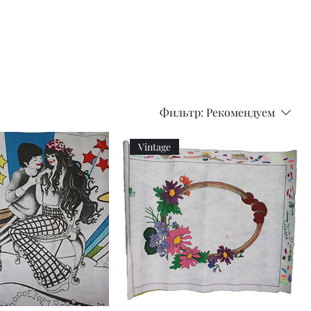
doll
wig
accessories
Фильтр:
Рекомендуем
Vintage