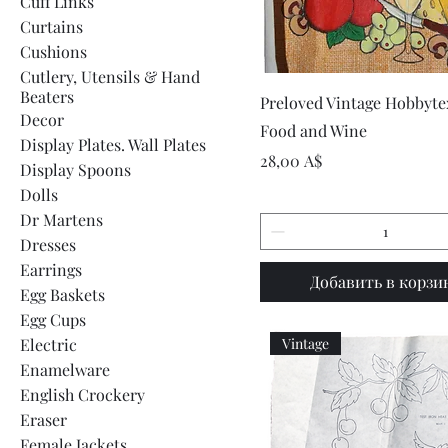
Cuff Links
Curtains
Cushions
Cutlery, Utensils & Hand
Beaters
Быстрый просмот
Preloved Vintage Hobbyte
Decor
Food and Wine
Display Plates. Wall Plates
Цена
28,00 A$
Display Spoons
Dolls
Dr Martens
Dresses
Earrings
Добавить в корзи
Egg Baskets
Egg Cups
Electric
Vintage
Enamelware
English Crockery
Eraser
Female Jackets