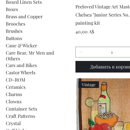
Boxed Linen Sets
Быстрый просмот
Preloved Vintage Art Mast
Boxes
Chelsea "Junior Series No. 
Brass and Copper
painting kit
Brooches
Brushes
Цена
40,00 A$
Buttons
Cane & Wicker
Care Bear, Mr Men and
Others
Cars and Bikes
Добавить в корзи
Castor Wheels
CD-ROM
Vintage
Ceramics
Charms
Clowns
Container Sets
Craft Patterns
Crystal