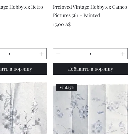
рый просмотр
Быстрый просмотр
tage Hobbytex Retro
Preloved Vintage Hobbytex Cameo
Pictures 5611- Painted
Цена
15,00 A$
ить в корзину
Добавить в корзину
Vintage